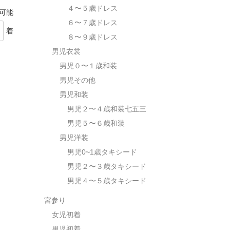
４〜５歳ドレス
出可能
６〜７歳ドレス
着
８〜９歳ドレス
男児衣裳
男児０〜１歳和装
男児その他
男児和装
男児２〜４歳和装七五三
男児５〜６歳和装
男児洋装
男児0~1歳タキシード
男児２〜３歳タキシード
男児４〜５歳タキシード
宮参り
女児初着
男児初着