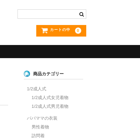
カートの中
0
商品カテゴリー
1/2成人式
1/2成人式女児着物
1/2成人式男児着物
パパママの衣装
男性着物
訪問着