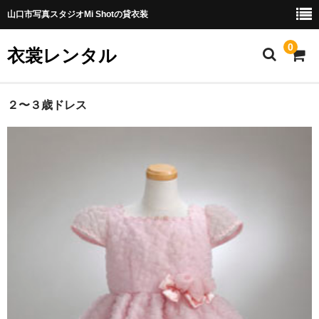
山口市写真スタジオMi Shotの貸衣装
0
衣裳レンタル
ホーム
２〜３歳ドレス
カテゴリー
レンタル詳細
店舗情報
提携貸衣装店