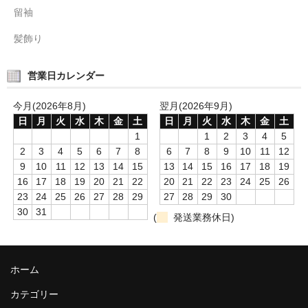
留袖
髪飾り
営業日カレンダー
今月(2026年8月)
翌月(2026年9月)
日
月
火
水
木
金
土
日
月
火
水
木
金
土
1
1
2
3
4
5
2
3
4
5
6
7
8
6
7
8
9
10
11
12
9
10
11
12
13
14
15
13
14
15
16
17
18
19
16
17
18
19
20
21
22
20
21
22
23
24
25
26
23
24
25
26
27
28
29
27
28
29
30
30
31
(
発送業務休日)
ホーム
カテゴリー