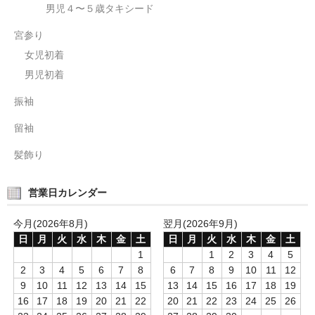
男児４〜５歳タキシード
宮参り
女児初着
男児初着
振袖
留袖
髪飾り
営業日カレンダー
今月(2026年8月)
翌月(2026年9月)
日
月
火
水
木
金
土
日
月
火
水
木
金
土
1
1
2
3
4
5
2
3
4
5
6
7
8
6
7
8
9
10
11
12
9
10
11
12
13
14
15
13
14
15
16
17
18
19
16
17
18
19
20
21
22
20
21
22
23
24
25
26