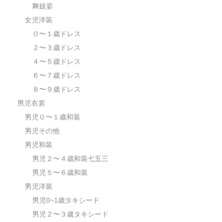
舞妓姿
女児洋装
０〜１歳ドレス
２〜３歳ドレス
４〜５歳ドレス
６〜７歳ドレス
８〜９歳ドレス
男児衣裳
男児０〜１歳和装
男児その他
男児和装
男児２〜４歳和装七五三
男児５〜６歳和装
男児洋装
男児0~1歳タキシード
男児２〜３歳タキシード