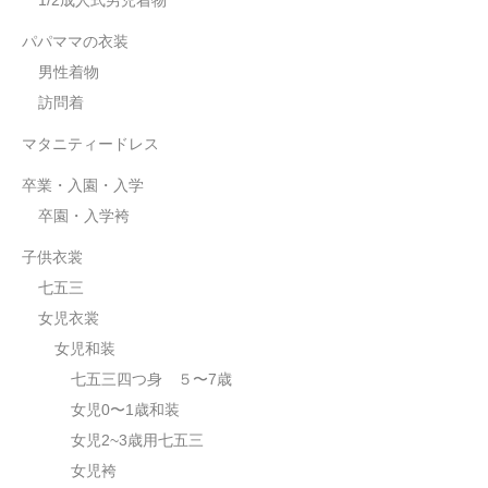
パパママの衣装
男性着物
訪問着
マタニティードレス
卒業・入園・入学
卒園・入学袴
子供衣裳
七五三
女児衣裳
女児和装
七五三四つ身 ５〜7歳
女児0〜1歳和装
女児2~3歳用七五三
女児袴