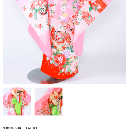
3歳四つ身 3hi-01