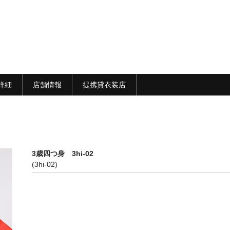
詳細
店舗情報
提携貸衣装店
3歳四つ身 3hi-02
(3hi-02)