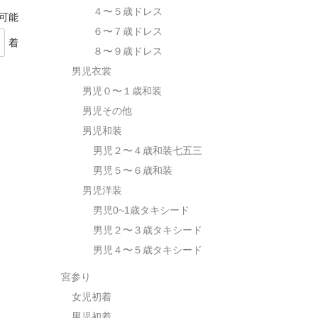
４〜５歳ドレス
出可能
６〜７歳ドレス
着
８〜９歳ドレス
男児衣裳
男児０〜１歳和装
男児その他
男児和装
男児２〜４歳和装七五三
男児５〜６歳和装
男児洋装
男児0~1歳タキシード
男児２〜３歳タキシード
男児４〜５歳タキシード
宮参り
女児初着
男児初着