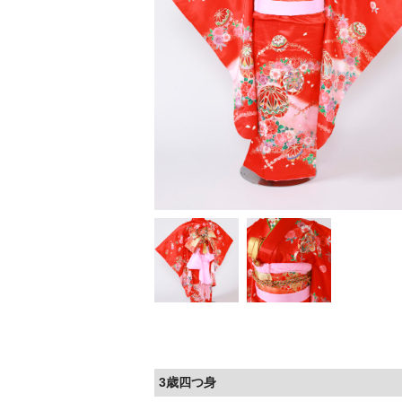
3歳四つ身