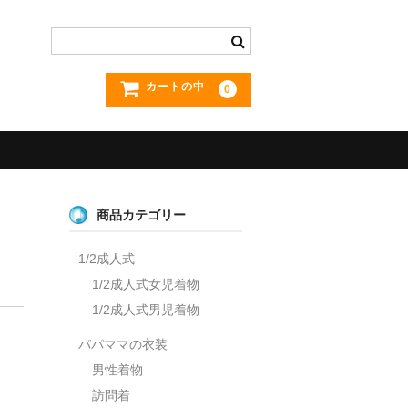
カートの中
0
商品カテゴリー
1/2成人式
1/2成人式女児着物
1/2成人式男児着物
パパママの衣装
男性着物
訪問着