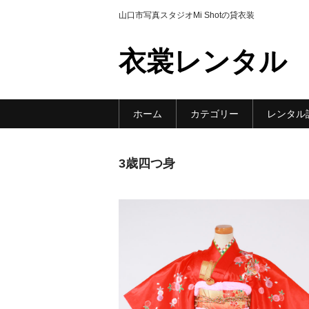
山口市写真スタジオMi Shotの貸衣装
衣裳レンタル
ホーム
カテゴリー
レンタル
3歳四つ身