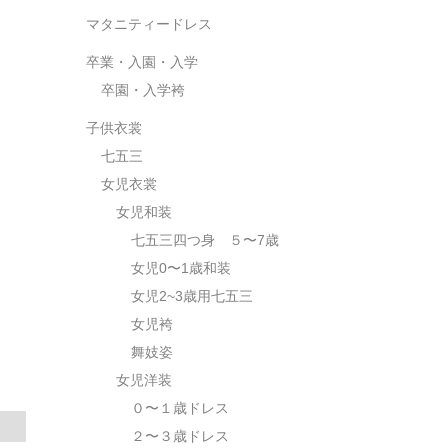
マタニティードレス
卒業・入園・入学
卒園・入学袴
子供衣裳
七五三
女児衣裳
女児和装
七五三四つ身 ５〜7歳
女児0〜1歳和装
女児2~3歳用七五三
女児袴
舞妓姿
女児洋装
０〜１歳ドレス
２〜３歳ドレス