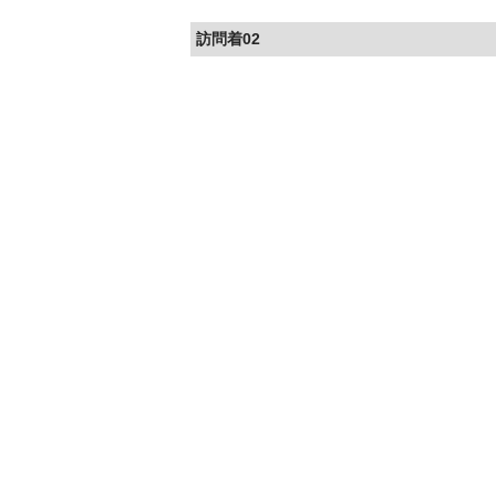
訪問着02