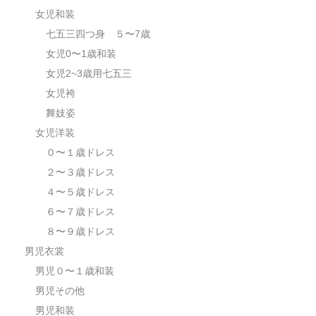
女児和装
七五三四つ身 ５〜7歳
女児0〜1歳和装
女児2~3歳用七五三
女児袴
舞妓姿
女児洋装
０〜１歳ドレス
２〜３歳ドレス
４〜５歳ドレス
６〜７歳ドレス
８〜９歳ドレス
男児衣裳
男児０〜１歳和装
男児その他
男児和装