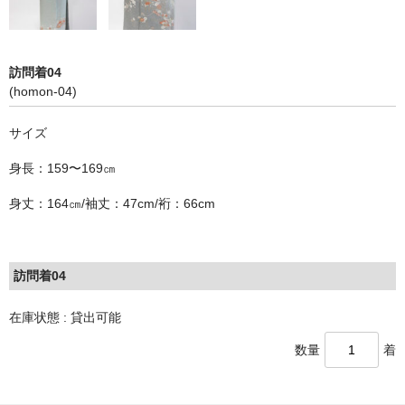
訪問着04
(homon-04)
サイズ
身長：159〜169㎝
身丈：164㎝/袖丈：47cm/裄：66cm
訪問着04
在庫状態 : 貸出可能
数量
着