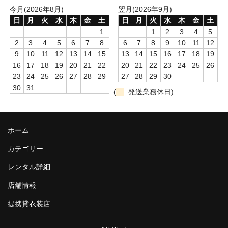
今月(2026年8月)
翌月(2026年9月)
日
月
火
水
木
金
土
日
月
火
水
木
金
土
1
1
2
3
4
5
2
3
4
5
6
7
8
6
7
8
9
10
11
12
9
10
11
12
13
14
15
13
14
15
16
17
18
19
16
17
18
19
20
21
22
20
21
22
23
24
25
26
23
24
25
26
27
28
29
27
28
29
30
30
31
(
発送業務休日)
ホーム
カテゴリー
レンタル詳細
店舗情報
提携貸衣装店