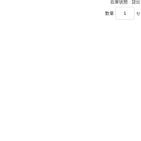
在庫状態 : 貸
数量
セ