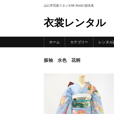
山口市写真スタジオMi Shotの貸衣装
衣裳レンタル
ホーム
カテゴリー
レンタル
振袖 水色 花柄