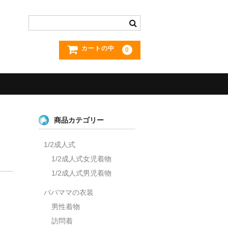
カートの中
0
商品カテゴリー
1/2成人式
1/2成人式女児着物
1/2成人式男児着物
パパママの衣装
男性着物
訪問着