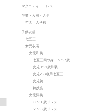
マタニティードレス
卒業・入園・入学
卒園・入学袴
子供衣裳
七五三
女児衣裳
女児和装
七五三四つ身 ５〜7歳
女児0〜1歳和装
女児2~3歳用七五三
女児袴
舞妓姿
女児洋装
０〜１歳ドレス
２〜３歳ドレス