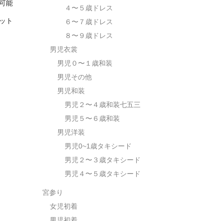
出可能
４〜５歳ドレス
ット
６〜７歳ドレス
８〜９歳ドレス
男児衣裳
男児０〜１歳和装
男児その他
男児和装
男児２〜４歳和装七五三
男児５〜６歳和装
男児洋装
男児0~1歳タキシード
男児２〜３歳タキシード
男児４〜５歳タキシード
宮参り
女児初着
男児初着