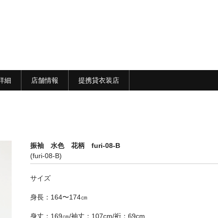
詳細
店舗情報
提携貸衣装店
振袖 水色 花柄 furi-08-B
(furi-08-B)
サイズ
身長：164〜174㎝
身丈：169㎝/袖丈：107cm/裄：69cm