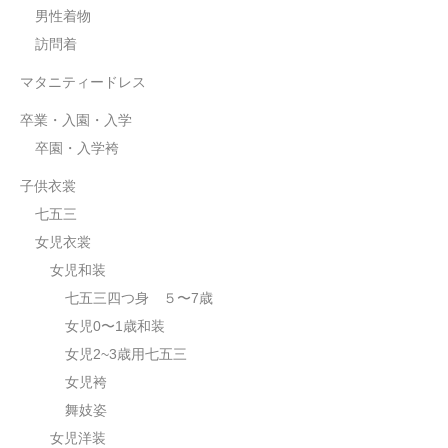
男性着物
訪問着
マタニティードレス
卒業・入園・入学
卒園・入学袴
子供衣裳
七五三
女児衣裳
女児和装
七五三四つ身 ５〜7歳
女児0〜1歳和装
女児2~3歳用七五三
女児袴
舞妓姿
女児洋装