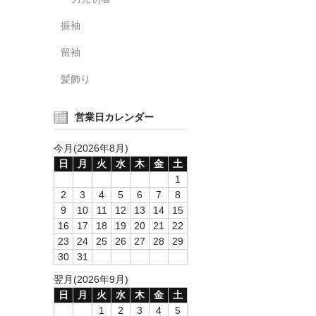
振袖
留袖
髪飾り
営業日カレンダー
今月(2026年8月)
日
月
火
水
木
金
土
1
2
3
4
5
6
7
8
9
10
11
12
13
14
15
16
17
18
19
20
21
22
23
24
25
26
27
28
29
30
31
翌月(2026年9月)
日
月
火
水
木
金
土
1
2
3
4
5