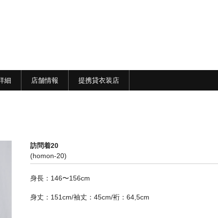
詳細
店舗情報
提携貸衣装店
訪問着20
(homon-20)
身長：146〜156cm
身丈：151cm/袖丈：45cm/裄：64,5cm