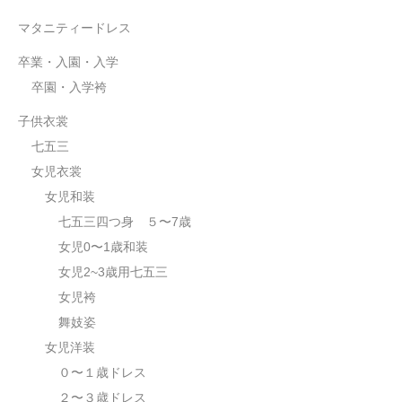
マタニティードレス
卒業・入園・入学
卒園・入学袴
子供衣裳
七五三
女児衣裳
女児和装
七五三四つ身 ５〜7歳
女児0〜1歳和装
女児2~3歳用七五三
女児袴
舞妓姿
女児洋装
０〜１歳ドレス
２〜３歳ドレス