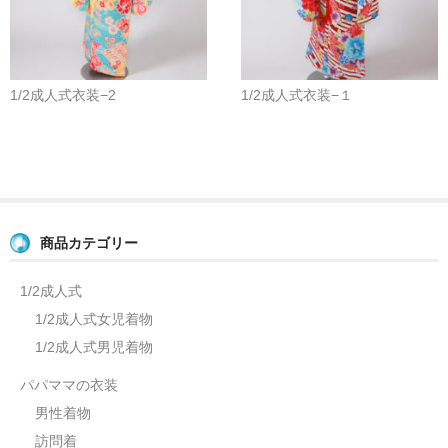
1/2成人式衣装−2
1/2成人式衣装−１
商品カテゴリー
1/2成人式
1/2成人式女児着物
1/2成人式男児着物
パパママの衣装
男性着物
訪問着